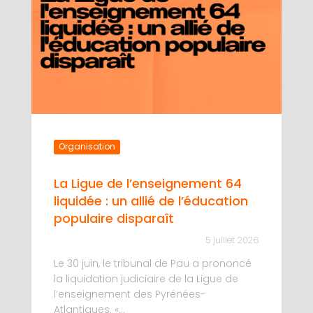
Organisation
La Ligue de l’enseignement 64
liquidée : un allié de l’éducation
populaire disparaît
5 juillet 2026
Le 30 juin, le tribunal de Pau a prononcé
la liquidation judiciaire de la Ligue de
l’enseignement des Pyrénées-
Atlantiques. «...