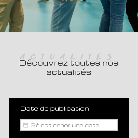
ACTUALITÉS
Découvrez toutes nos
actualités
Date de publication
Date de publication
Date de publication