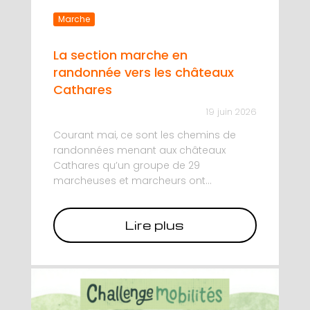
Marche
La section marche en
randonnée vers les châteaux
Cathares
19 juin 2026
Courant mai, ce sont les chemins de
randonnées menant aux châteaux
Cathares qu’un groupe de 29
marcheuses et marcheurs ont...
Lire plus