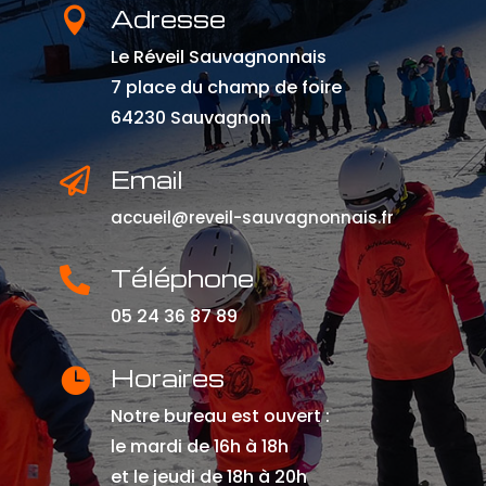
Adresse

Le Réveil Sauvagnonnais
7 place du champ de foire
64230 Sauvagnon
Email

accueil@reveil-sauvagnonnais.fr
Téléphone

05 24 36 87 89
Horaires

Notre bureau est ouvert :
le mardi de 16h à 18h
et le jeudi de 18h à 20h